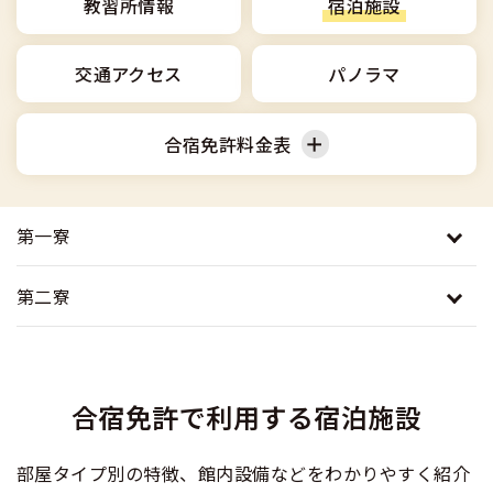
合宿免許選びのアドバイス
教習所情報
宿泊施設
合宿免許で最短合格するには
会社情報・代表メッセージ
お気に入りの教習所一覧
格安シーズン料金
中型車
合宿免許の入校までの流れ
高校生は運転免許を取れる？
交通アクセス
パノラマ
会社概要
運転者適性診断
出発地別おすすめ校
合宿免許での免許取得の流れ
免許取消・失効による再取得
大型車
会社沿革・歴史
合宿免許料金表
0120-49-5522
こだわり、テーマから探す
合宿免許一日の過ごし方
冬・雪国の合宿免許は大丈夫？
登録商標
大特
入校申込
360度パノラマ教習所
普通車
運転免許別モデルスケジュール
みんなが選んだ合宿免許の条件
第一寮
個人情報の取扱い
けん引
教育訓練給付金制度
保護者の方へ
大型免許体験記
参加規定
第二寮
受験資格特例教習
合宿に関わる料金について
普通二種
全国の運転免許試験場(免許センター)
特定商取引法に基づく表示
お気に入りの教習所
合宿費用のお支払いについて
本免学科試験問題に挑戦
中型二種
合宿免許で利用する宿泊施設
合宿免許に必要な持ち物
大型二種
部屋タイプ別の特徴、館内設備などをわかりやすく紹介
合宿免許 体験談・口コミ