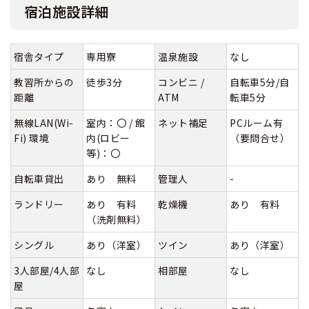
宿泊施設詳細
宿舎タイプ
専用寮
温泉施設
なし
教習所からの
徒歩3分
コンビニ /
自転車5分/自
距離
ATM
転車5分
無線LAN(Wi-
室内：〇 / 館
ネット補足
PCルーム有
Fi) 環境
内(ロビー
（要問合せ）
等)：〇
自転車貸出
あり 無料
管理人
-
ランドリー
あり 有料
乾燥機
あり 有料
（洗剤無料）
シングル
あり（洋室）
ツイン
あり（洋室）
3人部屋/4人部
なし
相部屋
なし
屋