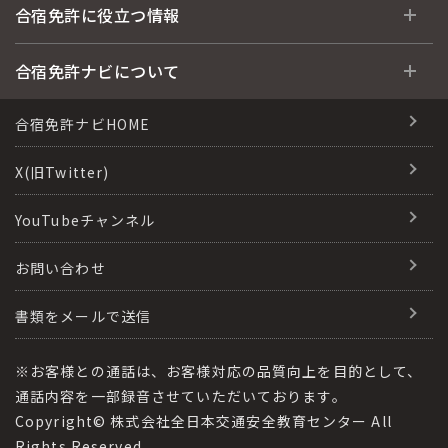
合宿免許とは
合宿免許に役立つ情報
運転免許の種類(車種)
安心・お得・早い・充実の合宿免許
合宿免許に役立つ情報
合宿免許ナビについて
特集ページ一覧
合宿免許選びのアドバイス
合宿免許で最短合格するには
会社情報・代表メッセージ
合宿免許ナビHOME
格安シーズン料金
合宿免許の入校までの流れ
高校生は運転免許を取れる？
会社概要
X(旧Twitter)
出発地別おすすめ校
合宿免許での免許取得の流れ
免許取消・失効による再取得
会社沿革・歴史
YouTubeチャンネル
こだわり、テーマから探す
合宿免許一日の過ごし方
冬・雪国の合宿免許は大丈夫？
登録商標
お問い合わせ
360度パノラマ教習所
運転免許別モデルスケジュール
みんなが選んだ合宿免許の条件
参加規定
教育訓練給付金制度
書類をメールで送信
保護者の方へ
大型免許体験記
個人情報の取扱い
受験資格特例教習
合宿に関わる料金について
※お客様との通話は、お客様対応の品質向上を目的として、
全国の運転免許試験場(免許センター)
特定商取引法に基づく表記
通話内容を一部録音させていただいております。
合宿費用のお支払いについて
Copyright© 株式会社全日本交通安全教育センター All
本免学科試験問題に挑戦
運転者適性診断
Rights Reserved.