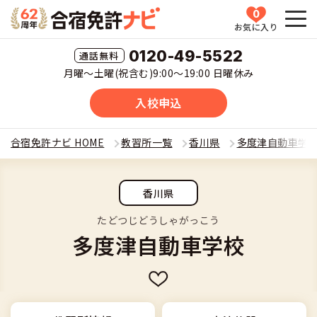
0
お気に入り
HOME
0120-49-5522
月曜〜土曜(祝含む)9:00〜19:00 日曜休み
教習所一覧
入校申込
運転免許の種類(車種)を選ぶ
合宿免許ナビ HOME
教習所一覧
香川県
多度津自動車学
合宿免許を探す
普通車
香川県
全国 教習所一覧
合宿免許とは
普通二輪
たどつじどうしゃがっこう
多度津自動車学校
教習所検索
合宿免許とは
合宿免許に役立つ情報
大型二輪
運転免許の種類(車種)
安心・お得・早い・充実の合宿免許
合宿免許に役立つ情報
合宿免許ナビについて
準中型車
特集ページ一覧