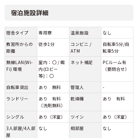
宿泊施設詳細
宿舎タイプ
専用寮
温泉施設
なし
教習所からの
徒歩1分
コンビニ /
自転車5分/自
距離
ATM
転車5分
無線LAN(Wi-
室内：〇 / 館
ネット補足
PCルーム有
Fi) 環境
内(ロビー
（要問合せ）
等)：〇
自転車貸出
あり 無料
管理人
-
ランドリー
あり 有料
乾燥機
あり 有料
（洗剤無料）
シングル
あり（洋室）
ツイン
あり（洋室）
3人部屋/4人部
なし
相部屋
なし
屋