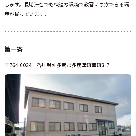
します。長期滞在でも快適な環境で教習に専念できる環
合宿免許 よくある質問
境が揃っています。
まるわかり！合宿免許Q＆A
第一寮
〒764-0024 香川県仲多度郡多度津町幸町3-7