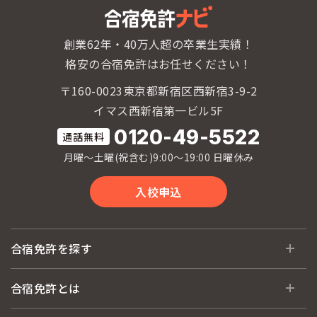
創業62年・40万人超の卒業生実績！
格安の合宿免許はお任せください！
〒160-0023東京都新宿区西新宿3-9-2
イマス西新宿第一ビル5F
0120-49-5522
月曜〜土曜(祝含む)9:00〜19:00 日曜休み
入校申込
合宿免許を探す
全国 教習所一覧
合宿免許とは
教習所検索