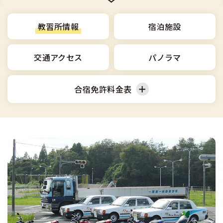
合宿免許選びのアドバイス
合宿免許で最短合格するには
会社情報・代表メッセージ
お気に入りの教習所一覧
格安シーズン料金
中型車
合宿免許の入校までの流れ
教習所情報
宿泊施設
高校生は運転免許を取れる？
会社概要
運転者適性診断
出発地別おすすめ校
合宿免許での免許取得の流れ
免許取消・失効による再取得
大型車
交通アクセス
パノラマ
会社沿革・歴史
0120-49-5522
こだわり、テーマから探す
合宿免許一日の過ごし方
冬・雪国の合宿免許は大丈夫？
登録商標
大特
合宿免許料金表
入校申込
360度パノラマ教習所
運転免許別モデルスケジュール
みんなが選んだ合宿免許の条件
個人情報の取扱い
けん引
教育訓練給付金制度
普通車
中型車
保護者の方へ
大型免許体験記
参加規定
受験資格特例教習
合宿に関わる料金について
普通二種
大型車
全国の運転免許試験場(免許センター)
特定商取引法に基づく表示
お気に入りの教習所
合宿費用のお支払いについて
本免学科試験問題に挑戦
中型二種
合宿免許に必要な持ち物
大型二種
合宿免許 体験談・口コミ