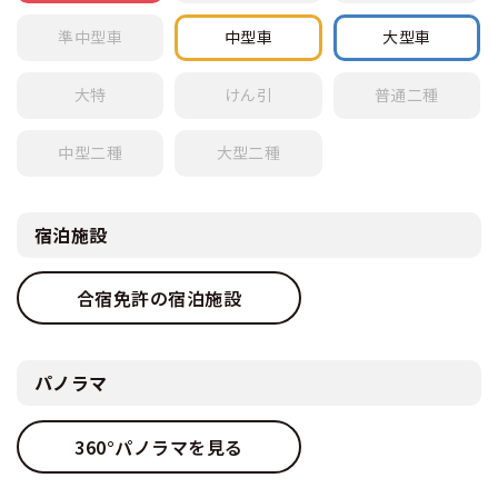
準中型車
中型車
大型車
大特
けん引
普通
二種
中型
二種
大型
二種
宿泊施設
合宿免許の宿泊施設
パノラマ
360°パノラマを見る