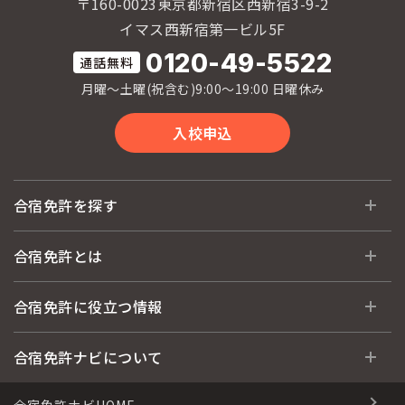
〒160-0023東京都新宿区西新宿3-9-2
イマス西新宿第一ビル5F
0120-49-5522
月曜〜土曜(祝含む)9:00〜19:00 日曜休み
入校申込
合宿免許を探す
全国 教習所一覧
合宿免許とは
教習所検索
合宿免許とは
合宿免許に役立つ情報
運転免許の種類(車種)
安心・お得・早い・充実の合宿免許
合宿免許に役立つ情報
合宿免許ナビについて
特集ページ一覧
合宿免許選びのアドバイス
合宿免許で最短合格するには
会社情報・代表メッセージ
合宿免許ナビHOME