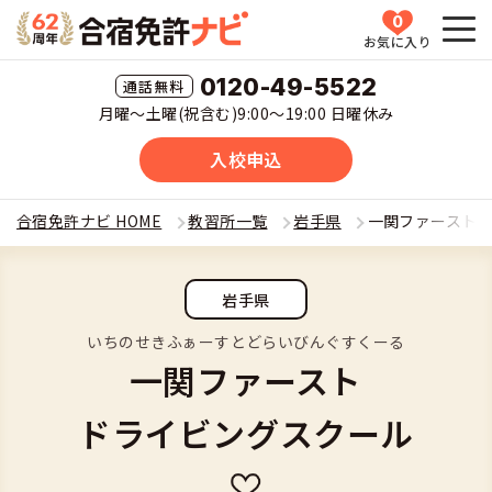
0
お気に入り
HOME
0120-49-5522
月曜〜土曜(祝含む)9:00〜19:00 日曜休み
教習所一覧
入校申込
運転免許の種類(車種)を選ぶ
合宿免許ナビ HOME
教習所一覧
岩手県
一関ファースト
合宿免許を探す
普通車
岩手県
全国 教習所一覧
合宿免許とは
普通二輪
いちのせきふぁーすとどらいびんぐすくーる
一関ファースト
教習所検索
合宿免許とは
合宿免許に役立つ情報
大型二輪
ドライビングスクール
運転免許の種類(車種)
安心・お得・早い・充実の合宿免許
合宿免許に役立つ情報
合宿免許ナビについて
準中型車
特集ページ一覧