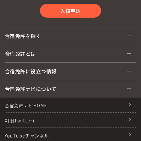
入校申込
合宿免許を探す
全国 教習所一覧
合宿免許とは
教習所検索
合宿免許とは
合宿免許に役立つ情報
運転免許の種類(車種)
安心・お得・早い・充実の合宿免許
合宿免許に役立つ情報
合宿免許ナビについて
特集ページ一覧
合宿免許選びのアドバイス
合宿免許で最短合格するには
会社情報・代表メッセージ
合宿免許ナビHOME
格安シーズン料金
合宿免許の入校までの流れ
高校生は運転免許を取れる？
会社概要
X(旧Twitter)
出発地別おすすめ校
合宿免許での免許取得の流れ
免許取消・失効による再取得
会社沿革・歴史
YouTubeチャンネル
こだわり、テーマから探す
合宿免許一日の過ごし方