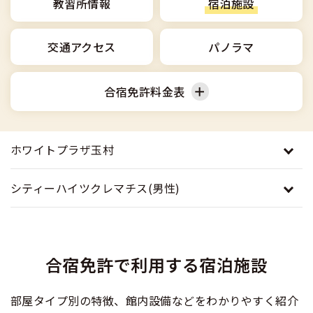
合宿免許選びのアドバイス
教習所情報
宿泊施設
合宿免許で最短合格するには
会社情報・代表メッセージ
お気に入りの教習所一覧
格安シーズン料金
中型車
合宿免許の入校までの流れ
高校生は運転免許を取れる？
交通アクセス
パノラマ
会社概要
運転者適性診断
出発地別おすすめ校
合宿免許での免許取得の流れ
免許取消・失効による再取得
大型車
会社沿革・歴史
合宿免許料金表
0120-49-5522
こだわり、テーマから探す
合宿免許一日の過ごし方
冬・雪国の合宿免許は大丈夫？
登録商標
大特
入校申込
360度パノラマ教習所
普通車
運転免許別モデルスケジュール
みんなが選んだ合宿免許の条件
ホワイトプラザ玉村
個人情報の取扱い
けん引
教育訓練給付金制度
保護者の方へ
大型免許体験記
参加規定
シティーハイツクレマチス(男性)
受験資格特例教習
合宿に関わる料金について
普通二種
全国の運転免許試験場(免許センター)
特定商取引法に基づく表示
お気に入りの教習所
合宿費用のお支払いについて
本免学科試験問題に挑戦
中型二種
合宿免許で利用する宿泊施設
合宿免許に必要な持ち物
大型二種
部屋タイプ別の特徴、館内設備などをわかりやすく紹介
合宿免許 体験談・口コミ