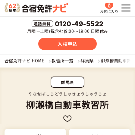
0
お気に入り
HOME
0120-49-5522
月曜〜土曜(祝含む)9:00〜19:00 日曜休み
教習所一覧
入校申込
運転免許の種類(車種)を選ぶ
合宿免許ナビ HOME
教習所一覧
群馬県
柳瀬橋自動車教
合宿免許を探す
普通車
群馬県
全国 教習所一覧
合宿免許とは
普通二輪
やなせばしじどうしゃきょうしゅうじょ
柳瀬橋自動車教習所
教習所検索
合宿免許とは
合宿免許に役立つ情報
大型二輪
運転免許の種類(車種)
安心・お得・早い・充実の合宿免許
合宿免許に役立つ情報
合宿免許ナビについて
準中型車
特集ページ一覧