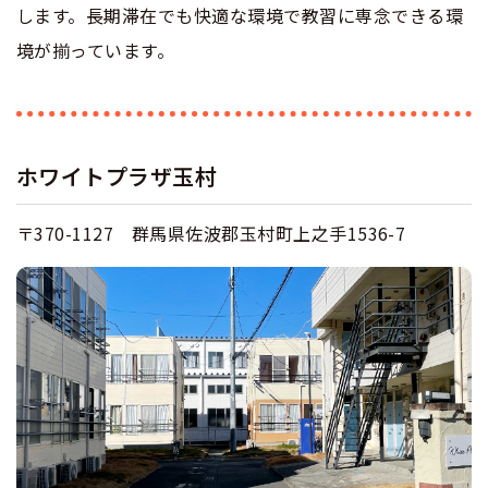
します。長期滞在でも快適な環境で教習に専念できる環
合宿免許 よくある質問
境が揃っています。
まるわかり！合宿免許Q＆A
ホワイトプラザ玉村
〒370-1127 群馬県佐波郡玉村町上之手1536-7