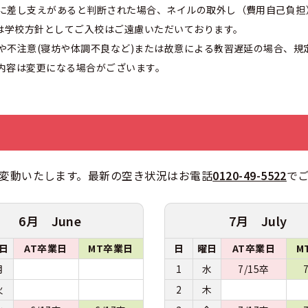
に差し支えがあると判断された場合、ネイルの取外し（費用自己負担
方は学校方針としてご入校はご遠慮いただいております。
や不注意(寝坊や体調不良など)または故意による教習遅延の場合、規
内容は変更になる場合がございます。
変動いたします。最新の空き状況はお電話
0120-49-5522
で
6月 June
7月 July
日
AT卒業日
MT卒業日
日
曜日
AT卒業日
M
月
1
水
7/15卒
火
2
木