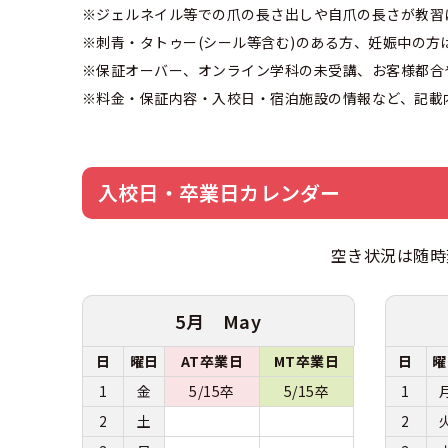
※ジェルネイル等での爪の長さ出しや自爪の長さが教習
※刺青・タトゥー(シール等含む)のある方、妊娠中の
※保証オーバー、オンライン学科の未受講、お客様都合
※料金・保証内容・入校日・宿泊施設の情報など、記載
入校日・卒業日カレンダー
空き状況は随時
5月 May
日
曜日
AT卒業日
MT卒業日
日
曜
1
金
5/15卒
5/15卒
1
2
土
2