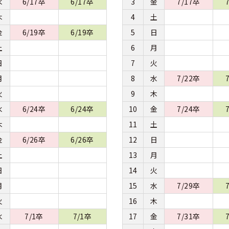
水
6/17卒
6/17卒
3
金
7/17卒
木
4
土
金
6/19卒
6/19卒
5
日
土
6
月
日
7
火
月
8
水
7/22卒
火
9
木
水
6/24卒
6/24卒
10
金
7/24卒
木
11
土
金
6/26卒
6/26卒
12
日
土
13
月
日
14
火
月
15
水
7/29卒
火
16
木
水
7/1卒
7/1卒
17
金
7/31卒