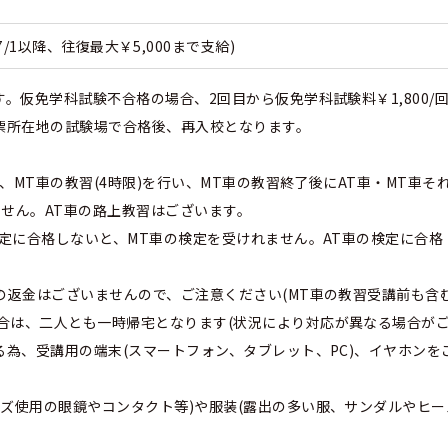
7/1以降、往復最大￥5,000まで支給)
す。仮免学科試験不合格の場合、2回目から仮免学科試験料￥1,800
民票所在地の試験場で合格後、再入校となります。
後、MT車の教習(4時限)を行い、MT車の教習終了後にAT車・MT
せん。AT車の路上教習はございます。
検定に合格しないと、MT車の検定を受けれません。AT車の検定に合格
の返金はございませんので、ご注意ください(MT車の教習受講前も含む
合は、二人とも一時帰宅となります(状況により対応が異なる場合がご
る為、受講用の端末(スマートフォン、タブレット、PC)、イヤホンを
ズ使用の眼鏡やコンタクト等)や服装(露出の多い服、サンダルやヒー