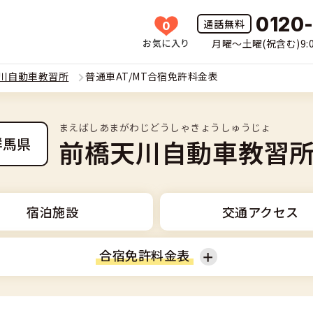
0120
0
お気に入り
月曜〜土曜(祝含む)9:0
HOME
川自動車教習所
普通車AT/MT合宿免許料金表
所一覧
まえばしあまがわじどうしゃきょうしゅうじょ
許の種類(車種)を選ぶ
前橋天川自動車教習
群馬県
免許を探す
車
覧
免許とは
宿泊施設
交通アクセス
二輪
免許に役立つ情報
合宿免許料金表
二輪
(車種)
早い・充実の合宿免許
立つ情報
免許ナビについて
型車
覧