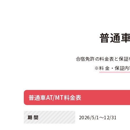
合宿免許選び
合宿免許で最
会社情報・代
お気に入りの
格安シーズン
中型
合宿免許の入
高校生は運転
会社概要
運転者適性診
出発地別おす
合宿免許での
免許取消・失
大型
普通車
会社沿革・歴
こだわり、テ
合宿免許一日
冬・雪国の合
登録商標
大特
360度パノラ
運転免許別モ
合宿免許の料金表と保証
みんなが選ん
個人情報の取
※
料金・保証
けん
教育訓練給付
保護者の方へ
大型免許体験
参加規定
受験資格特例
合宿に関わる
普通
全国の運転免
特定商取引法
普通車AT/MT料金表
お気に入りの
合宿費用のお
本免学科試験
中型
合宿免許に必
期 間
2026/5/1〜12/31
大型
合宿免許 体