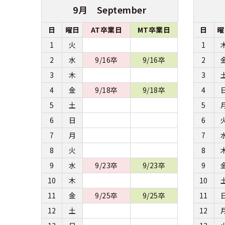
9月 September
日
曜日
AT卒業日
MT卒業日
日
曜
1
火
1
2
水
9/16卒
9/16卒
2
3
木
3
4
金
9/18卒
9/18卒
4
5
土
5
6
日
6
7
月
7
8
火
8
9
水
9/23卒
9/23卒
9
10
木
10
11
金
9/25卒
9/25卒
11
12
土
12