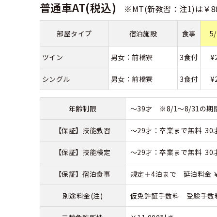
普通車AT(税込)
※MT(新教習：注1)は￥88
合宿免許 よ
部屋タイプ
宿泊施設
食事
5
まるわかり！
¥
ツイン
男女：前橋寮
3食付
¥
シングル
男女：前橋寮
3食付
年齢制限
～39才 ※8/1～8/31の
【保証】技能教習
～29才：卒業まで無料 30
【保証】技能検定
～29才：卒業まで無料 30
【保証】宿泊食事
規定＋4泊まで 延泊料金 ￥6
別途料金(注)
仮免許証手数料 受験手数料：