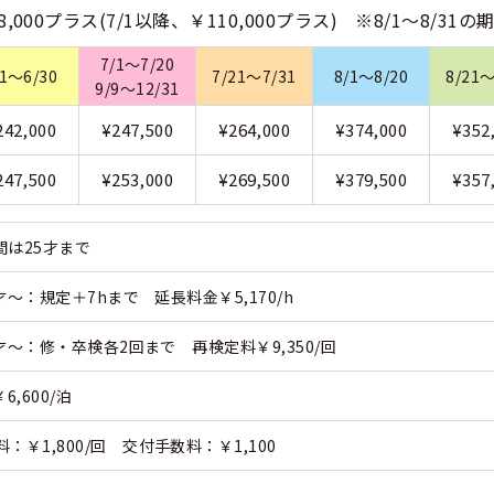
,000プラス(7/1以降、￥110,000プラス) ※8/1～8/31
くある質問
7/1～7/20
/1～6/30
7/21～7/31
8/1～8/20
8/21～
9/9～12/31
合宿免許Q＆A
242,000
¥247,500
¥264,000
¥374,000
¥352
247,500
¥253,000
¥269,500
¥379,500
¥357
期間は25才まで
才～：規定＋7hまで 延長料金￥5,170/h
才～：修・卒検各2回まで 再検定料￥9,350/回
,600/泊
￥1,800/回 交付手数料：￥1,100