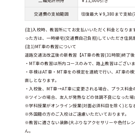
二輪免許所持
￥11,000引き
交通費の支給範囲
往復最大￥9,380まで支給(
(注)入校時、教習所にてお支払いいただく料金となりま
った方は、一時帰宅(交通費自己負担)していただき住
(注1)MT車の教習について
道路交通法改正後の新教習【AT車の教習(31時限)終了
・MT車の教習は所内コースのみで、路上教習はございま
・卒検はAT車・MT車をの検定を連続で行い、AT車の
直しとなります。
・入校後、MT車→AT車に変更される場合、プラス料金
※ツインの場合、友人が発熱などの体調不良になった場
※学科授業がオンライン授業(対面必須科目を除く)とな
※外国籍の方のご入校はご遠慮いただいております。
※教習に適さない装飾(大ぶりなアクセサリーや色付レン
ん。