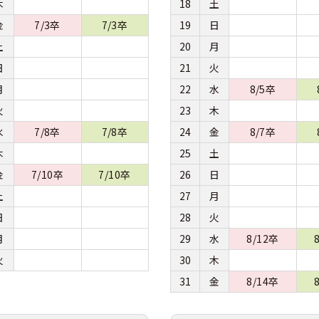
木
18
土
金
7/3卒
7/3卒
19
日
土
20
月
日
21
火
月
22
水
8/5卒
火
23
木
水
7/8卒
7/8卒
24
金
8/7卒
木
25
土
金
7/10卒
7/10卒
26
日
土
27
月
日
28
火
月
29
水
8/12卒
火
30
木
31
金
8/14卒