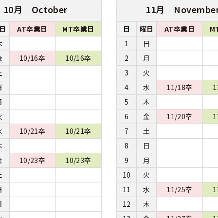
10月 October
11月 Novembe
日
AT卒業日
MT卒業日
日
曜日
AT卒業日
M
木
1
日
金
10/16卒
10/16卒
2
月
土
3
火
日
4
水
11/18卒
1
月
5
木
火
6
金
11/20卒
1
水
10/21卒
10/21卒
7
土
木
8
日
金
10/23卒
10/23卒
9
月
土
10
火
日
11
水
11/25卒
1
月
12
木