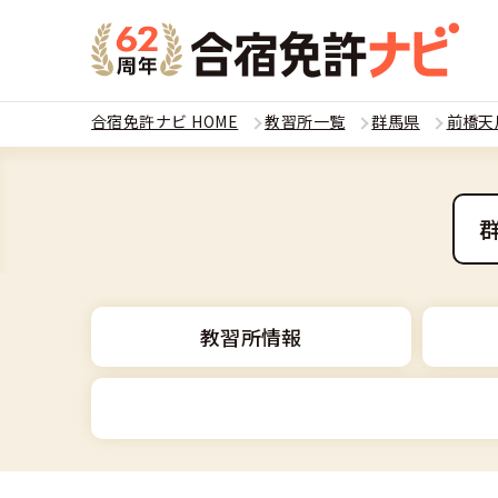
合宿免許ナビ HOME
教習所一覧
群馬県
前橋天
教習
運転免
合宿
普通
全国 教習所一
合宿
教習所情報
普通
教習所検索
合宿免許とは
合宿
大型
運転免許の種類
安心・お得・
合宿免許に役
合宿
準中
普通車
特集ページ一