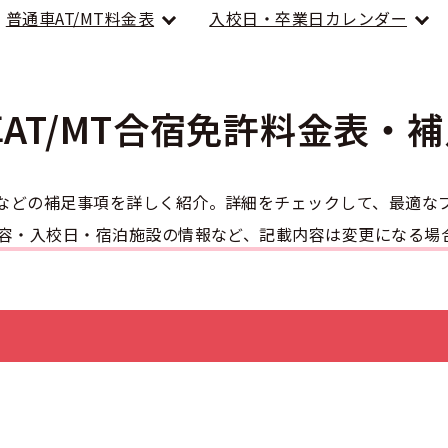
のアドバイス
短合格するには
普通車AT/MT料金表
入校日・卒業日カレンダー
表メッセージ
教習所一覧
料金
車
校までの流れ
免許を取れる？
断
すめ校
免許取得の流れ
効による再取得
車
AT/MT合宿免許
料金表・補
史
0120-49-5522
ーマから探す
の過ごし方
宿免許は大丈夫？
入校申込
マ教習所
デルスケジュール
などの補足事項を詳しく紹介。詳細をチェックして、最適な
だ合宿免許の条件
扱い
内容・入校日・宿泊施設の情報など、記載内容は変更になる場
引
金制度
記
教習
料金について
二種
許試験場(免許センター)
に基づく表示
教習所
支払いについて
問題に挑戦
二種
要な持ち物
二種
験談・口コミ