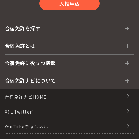
入校申込
合宿免許を探す
全国 教習所一覧
合宿免許とは
教習所検索
合宿免許とは
合宿免許に役立つ情報
運転免許の種類(車種)
安心・お得・早い・充実の合宿免許
合宿免許に役立つ情報
合宿免許ナビについて
特集ページ一覧
合宿免許選びのアドバイス
合宿免許で最短合格するには
会社情報・代表メッセージ
合宿免許ナビHOME
格安シーズン料金
合宿免許の入校までの流れ
高校生は運転免許を取れる？
会社概要
X(旧Twitter)
出発地別おすすめ校
合宿免許での免許取得の流れ
免許取消・失効による再取得
会社沿革・歴史
YouTubeチャンネル
こだわり、テーマから探す
合宿免許一日の過ごし方
冬・雪国の合宿免許は大丈夫？
登録商標