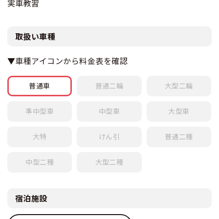
実車教習
取扱い車種
▼車種アイコンから料金表を確認
普通車
普通
二輪
大型
二輪
準中型車
中型車
大型車
大特
けん引
普通
二種
中型
二種
大型
二種
宿泊施設