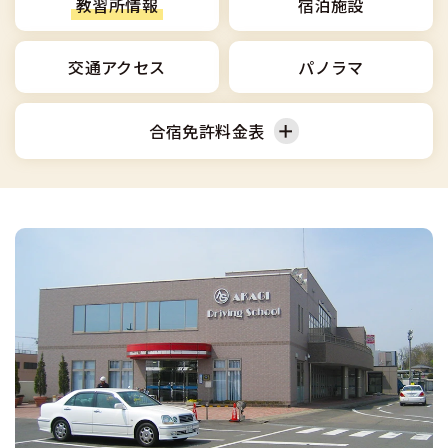
合宿免許選びのアドバイス
教習所情報
宿泊施設
合宿免許で最短合格するには
会社情報・代表メッセージ
お気に入りの教習所一覧
格安シーズン料金
中型車
合宿免許の入校までの流れ
高校生は運転免許を取れる？
交通アクセス
パノラマ
会社概要
運転者適性診断
出発地別おすすめ校
合宿免許での免許取得の流れ
免許取消・失効による再取得
大型車
会社沿革・歴史
合宿免許料金表
0120-49-5522
こだわり、テーマから探す
合宿免許一日の過ごし方
冬・雪国の合宿免許は大丈夫？
登録商標
大特
入校申込
360度パノラマ教習所
普通車
運転免許別モデルスケジュール
みんなが選んだ合宿免許の条件
個人情報の取扱い
けん引
教育訓練給付金制度
保護者の方へ
大型免許体験記
参加規定
受験資格特例教習
合宿に関わる料金について
普通二種
全国の運転免許試験場(免許センター)
特定商取引法に基づく表示
お気に入りの教習所
合宿費用のお支払いについて
本免学科試験問題に挑戦
中型二種
合宿免許に必要な持ち物
大型二種
合宿免許 体験談・口コミ