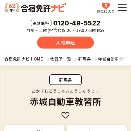
0
お気に入り
HOME
0120-49-5522
月曜〜土曜(祝含む)9:00〜19:00 日曜休み
教習所一覧
入校申込
運転免許の種類(車種)を選ぶ
合宿免許ナビ HOME
教習所一覧
群馬県
赤城自動車教習
合宿免許を探す
普通車
群馬県
全国 教習所一覧
合宿免許とは
普通二輪
あかぎじどうしゃきょうしゅうじょ
赤城自動車教習所
教習所検索
合宿免許とは
合宿免許に役立つ情報
大型二輪
運転免許の種類(車種)
安心・お得・早い・充実の合宿免許
合宿免許に役立つ情報
合宿免許ナビについて
準中型車
特集ページ一覧