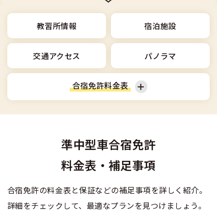
合宿免許選びのアドバイス
合宿免許で最短合格するには
会社情報・代表メッセージ
お気に入りの教習所一覧
格安シーズン料金
中型車
合宿免許の入校までの流れ
教習所情報
宿泊施設
高校生は運転免許を取れる？
会社概要
運転者適性診断
出発地別おすすめ校
合宿免許での免許取得の流れ
免許取消・失効による再取得
大型車
交通アクセス
パノラマ
会社沿革・歴史
0120-49-5522
こだわり、テーマから探す
合宿免許一日の過ごし方
冬・雪国の合宿免許は大丈夫？
登録商標
大特
合宿免許料金表
入校申込
360度パノラマ教習所
運転免許別モデルスケジュール
みんなが選んだ合宿免許の条件
個人情報の取扱い
けん引
教育訓練給付金制度
普通車
普通二輪
保護者の方へ
大型免許体験記
参加規定
受験資格特例教習
準中型車合宿免許
合宿に関わる料金について
普通二種
大型二輪
準中型車
全国の運転免許試験場(免許センター)
特定商取引法に基づく表示
料金表・補足事項
お気に入りの教習所
合宿費用のお支払いについて
本免学科試験問題に挑戦
中型二種
中型車
大特
合宿免許の料金表と保証などの補足事項を詳しく紹介。
合宿免許に必要な持ち物
詳細をチェックして、最適なプランを見つけましょう。
大型二種
けん引
普通二種
合宿免許 体験談・口コミ