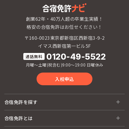
創業62年・40万人超の卒業生実績！
格安の合宿免許はお任せください！
〒160-0023東京都新宿区西新宿3-9-2
イマス西新宿第一ビル5F
0120-49-5522
月曜〜土曜(祝含む)9:00〜19:00 日曜休み
入校申込
合宿免許を探す
全国 教習所一覧
合宿免許とは