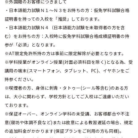
※外国籍のお客様につきまして
・日本語能力試験Ｎ１～Ｎ３をお持ちの方：仮免学科試験合格
証明書を持っての入校を「推奨」しております。
・日本語能力試験Ｎ４（日本語能力試験を未取得者の方を含
む）をお持ちの方：入校時に仮免学科試験合格成績証明書の持
参が「必須」となります。
※AT限定免許所持の方は事前に限定解除が必要となります。
※学科授業がオンライン授業(対面必須科目を除く)となる為、受
講用の端末(スマートフォン、タブレット、PC)、イヤホンをご
持参ください。
※喫煙者の方、身体に刺青・タトゥー(シール等含む)のある方
は、大小に関わらず、学校方針としてご入校はご遠慮いただい
ております。
※保証オーバー、オンライン学科の未受講、お客様都合や不注
意(寝坊や体調不良など)または故意による教習遅延の場合、規定
の追加料金がかかります(保証プランをご利用の方も同様)。