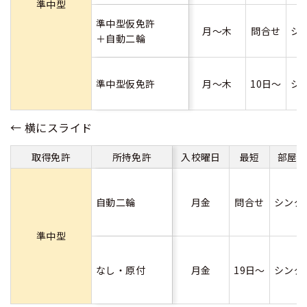
準中型
準中型仮免許
月～木
問合せ
シ
＋自動二輪
準中型仮免許
月～木
10日～
シ
取得免許
所持免許
入校曜日
最短
部屋
自動二輪
月金
問合せ
シング
準中型
なし・原付
月金
19日～
シング