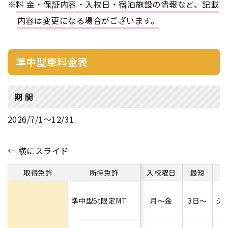
※
料金・保証内容・入校日・宿泊施設の情報など、記載
内容は変更になる場合がございます。
合宿免許 よくある質問
まるわかり！合宿免許Q＆A
準中型車料金表
期 間
2026/7/1〜12/31
取得免許
所持免許
入校曜日
最短
準中型5t限定MT
月～金
3日～
シ