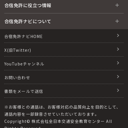
教習所検索
合宿免許とは
合宿免許に役立つ情報
運転免許の種類(車種)
安心・お得・早い・充実の合宿免許
合宿免許に役立つ情報
合宿免許ナビについて
特集ページ一覧
合宿免許選びのアドバイス
合宿免許で最短合格するには
会社情報・代表メッセージ
合宿免許ナビHOME
格安シーズン料金
合宿免許の入校までの流れ
高校生は運転免許を取れる？
会社概要
X(旧Twitter)
出発地別おすすめ校
合宿免許での免許取得の流れ
免許取消・失効による再取得
会社沿革・歴史
YouTubeチャンネル
こだわり、テーマから探す
合宿免許一日の過ごし方
冬・雪国の合宿免許は大丈夫？
登録商標
お問い合わせ
360度パノラマ教習所
運転免許別モデルスケジュール
みんなが選んだ合宿免許の条件
参加規定
教育訓練給付金制度
書類をメールで送信
保護者の方へ
大型免許体験記
個人情報の取扱い
受験資格特例教習
合宿に関わる料金について
※お客様との通話は、お客様対応の品質向上を目的として、
全国の運転免許試験場(免許センター)
特定商取引法に基づく表記
通話内容を一部録音させていただいております。
合宿費用のお支払いについて
Copyright© 株式会社全日本交通安全教育センター All
本免学科試験問題に挑戦
運転者適性診断