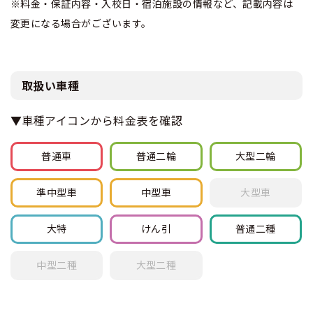
※料金・保証内容・入校日・宿泊施設の情報など、記載内容は
変更になる場合がございます。
取扱い車種
▼車種アイコンから料金表を確認
普通車
普通
二輪
大型
二輪
準中型車
中型車
大型車
大特
けん引
普通
二種
中型
二種
大型
二種