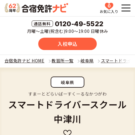
0
お気に入り
HOME
0120-49-5522
月曜〜土曜(祝含む)9:00〜19:00 日曜休み
教習所一覧
入校申込
運転免許の種類(車種)を選ぶ
合宿免許ナビ HOME
教習所一覧
岐阜県
スマートドライ
合宿免許を探す
普通車
岐阜県
全国 教習所一覧
合宿免許とは
普通二輪
すまーとどらいばーすくーるなかつがわ
スマートドライバースクール
教習所検索
合宿免許とは
合宿免許に役立つ情報
大型二輪
中津川
運転免許の種類(車種)
安心・お得・早い・充実の合宿免許
合宿免許に役立つ情報
合宿免許ナビについて
準中型車
特集ページ一覧