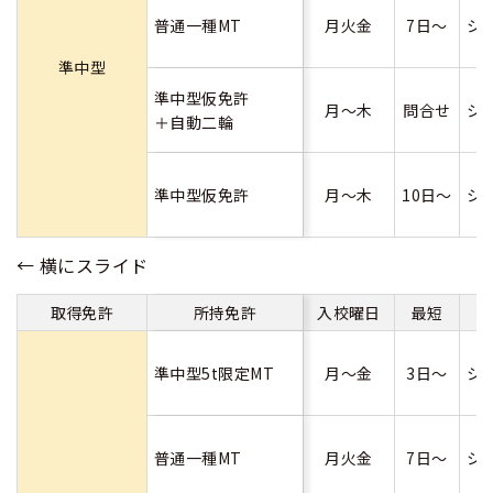
普通一種MT
月火金
7日～
シ
準中型
準中型仮免許
月～木
問合せ
シ
＋自動二輪
準中型仮免許
月～木
10日～
シ
取得免許
所持免許
入校曜日
最短
準中型5t限定MT
月～金
3日～
シ
普通一種MT
月火金
7日～
シ