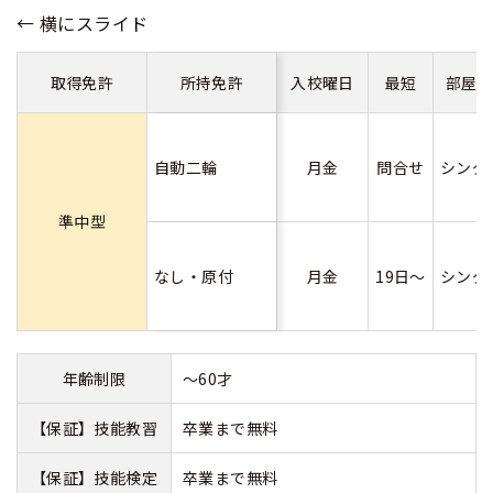
取得免許
所持免許
入校曜日
最短
部屋
自動二輪
月金
問合せ
シング
準中型
なし・原付
月金
19日～
シング
年齢制限
～60才
【保証】技能教習
卒業まで無料
【保証】技能検定
卒業まで無料