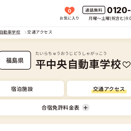
0120
0
お気に入り
月曜〜土曜(祝含む)9:0
HOME
自動車学校
交通アクセス
所一覧
たいらちゅうおうじどうしゃがっこう
許の種類(車種)を選ぶ
平中央自動車学校
福島県
免許を探す
車
覧
免許とは
宿泊施設
交通アクセス
二輪
免許に役立つ情報
合宿免許料金表
二輪
(車種)
早い・充実の合宿免許
立つ情報
免許ナビについて
型車
覧