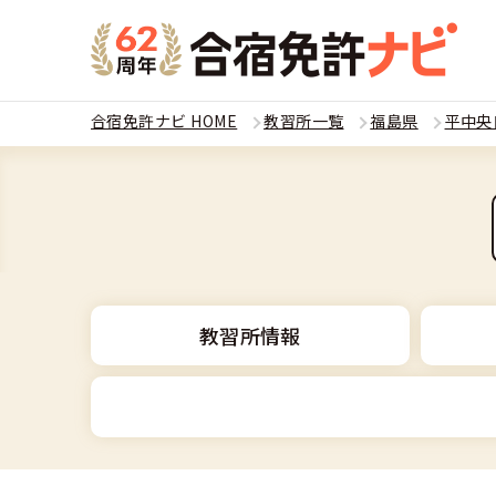
合宿免許ナビ HOME
教習所一覧
福島県
平中央
教習
運転免
合宿
普通
全国 教習所一
合宿
教習所情報
普通
教習所検索
合宿免許とは
合宿
大型
運転免許の種類
安心・お得・
合宿免許に役
合宿
準中
普通車
特集ページ一