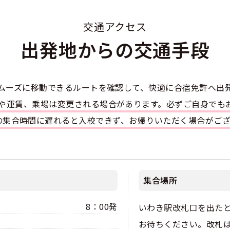
のアドバイス
短合格するには
表メッセージ
教習所一覧
料金
車
交通アクセス
校までの流れ
免許を取れる？
断
出発地からの交通手段
すめ校
免許取得の流れ
効による再取得
車
史
0120-49-5522
ーマから探す
の過ごし方
宿免許は大丈夫？
ムーズに移動できるルートを確認して、快適に合宿免許へ出
入校申込
マ教習所
デルスケジュール
刻や運賃、乗場は変更される場合があります。必ずご自身でも
だ合宿免許の条件
扱い
定の集合時間に遅れると入校できず、お帰りいただく場合がご
引
金制度
記
教習
料金について
二種
許試験場(免許センター)
に基づく表示
教習所
支払いについて
集合場所
問題に挑戦
二種
要な持ち物
8：00発
いわき駅改札口を出た
二種
お待ちください。改札
験談・口コミ