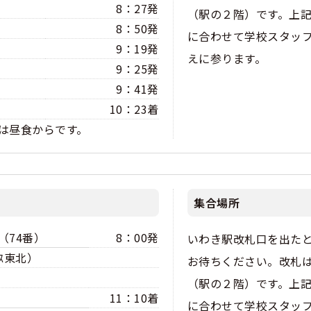
8：27発
（駅の２階）です。上
8：50発
くある質問
に合わせて学校スタッ
9：19発
えに参ります。
合宿免許Q＆A
9：25発
9：41発
10：23着
は昼食からです。
集合場所
（74番）
8：00発
いわき駅改札口を出た
ｽ東北）
お待ちください。改札
（駅の２階）です。上
11：10着
に合わせて学校スタッ