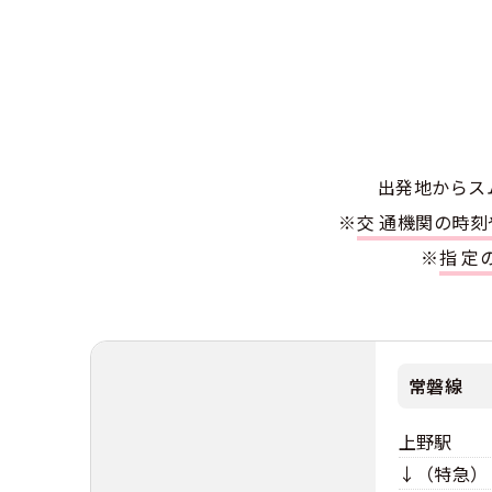
合宿免許選び
合宿免許で最
会社情報・代
お気に入りの
格安シーズン
中型
合宿免許の入
高校生は運転
会社概要
運転者適性診
出発地別おす
合宿免許での
免許取消・失
大型
会社沿革・歴
こだわり、テ
合宿免許一日
冬・雪国の合
登録商標
出発地からス
大特
360度パノラ
運転免許別モ
※
交通機関の時
みんなが選ん
個人情報の取
※
指
けん
教育訓練給付
保護者の方へ
大型免許体験
参加規定
受験資格特例
合宿に関わる
普通
全国の運転免
特定商取引法
お気に入りの
合宿費用のお
常磐線
本免学科試験
中型
合宿免許に必
上野駅
大型
↓（特急）
合宿免許 体