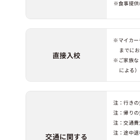
※食事提供
※マイカー
までにお
直接入校
※ご家族な
による）
注：行きの
注：帰りの
注：交通費
注：途中退
交通に関する