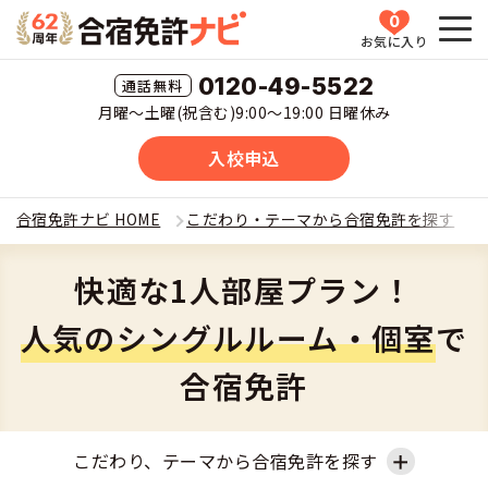
0
お気に入り
HOME
0120-49-5522
月曜〜土曜(祝含む)9:00〜19:00 日曜休み
教習所一覧
入校申込
運転免許の種類(車種)を選ぶ
合宿免許ナビ HOME
こだわり・テーマから合宿免許を探す
合宿免許を探す
普通車
快適な1人部屋プラン！
全国 教習所一覧
合宿免許とは
人気のシングルルーム・個室
で
普通二輪
教習所検索
合宿免許
合宿免許とは
合宿免許に役立つ情報
大型二輪
運転免許の種類(車種)
安心・お得・早い・充実の合宿免許
合宿免許に役立つ情報
合宿免許ナビについて
こだわり、テーマから合宿免許を探す
準中型車
特集ページ一覧