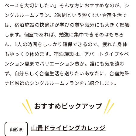
ペースを大切にしたい」そんな方におすすめなのが、シ
合宿免許 よくある質問
ングルルームプラン。2週間という短くない合宿生活で
ホテルシングルプランの合宿免許
は、宿泊施設の快適さが学びの質や気分にも大きく影響
まるわかり！合宿免許Q＆A
します。個室であれば、勉強に集中できるのはもちろ
仮免許から入校出来る合宿免許
ん、1人の時間をしっかり確保できるので、疲れた身体
もゆっくり休めます。宿泊施設は、アパートタイプやペ
60才からでも入校できる合宿免許
ンション風までバリエーション豊か。誰にも気を遣わ
ず、自分らしく合宿生活を送りたいあなたに、合宿免許
AT限定解除無しで入校できる大型系・二種系合宿
ナビ厳選のシングルルームプランをご紹介します。
免許
おすすめピックアップ
山貴ドライビングカレッジ
山形県