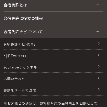
全国 教習所一覧
合宿免許とは
教習所検索
合宿免許とは
合宿免許に役立つ情報
運転免許の種類(車種)
安心・お得・早い・充実の合宿免許
合宿免許に役立つ情報
合宿免許ナビについて
特集ページ一覧
合宿免許選びのアドバイス
合宿免許で最短合格するには
会社情報・代表メッセージ
合宿免許ナビHOME
格安シーズン料金
合宿免許の入校までの流れ
高校生は運転免許を取れる？
会社概要
X(旧Twitter)
出発地別おすすめ校
合宿免許での免許取得の流れ
免許取消・失効による再取得
会社沿革・歴史
YouTubeチャンネル
こだわり、テーマから探す
合宿免許一日の過ごし方
冬・雪国の合宿免許は大丈夫？
登録商標
お問い合わせ
360度パノラマ教習所
運転免許別モデルスケジュール
みんなが選んだ合宿免許の条件
参加規定
教育訓練給付金制度
書類をメールで送信
保護者の方へ
大型免許体験記
個人情報の取扱い
受験資格特例教習
合宿に関わる料金について
※お客様との通話は、お客様対応の品質向上を目的として、
全国の運転免許試験場(免許センター)