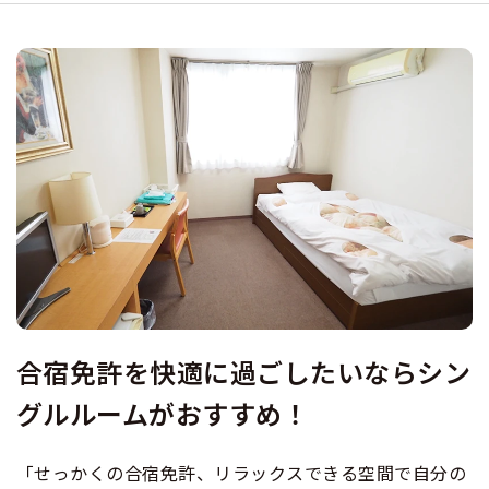
合宿免許選びのアドバイス
合宿免許で最短合格するには
会社情報・代表メッセージ
お気に入りの教習所一覧
こだわり、テーマから合宿免許を探す
格安シーズン料金
中型車
合宿免許の入校までの流れ
高校生は運転免許を取れる？
会社概要
運転者適性診断
出発地別おすすめ校
合宿免許での免許取得の流れ
人気のシングルルーム・個室で合宿免許
免許取消・失効による再取得
大型車
会社沿革・歴史
0120-49-5522
こだわり、テーマから探す
合宿免許一日の過ごし方
冬・雪国の合宿免許は大丈夫？
登録商標
女性におすすめ！安全で快適な合宿免許
大特
入校申込
360度パノラマ教習所
運転免許別モデルスケジュール
みんなが選んだ合宿免許の条件
個人情報の取扱い
合宿免許の自炊プランでお得に免許取得
けん引
教育訓練給付金制度
保護者の方へ
大型免許体験記
参加規定
受験資格特例教習
合宿に関わる料金について
普通二種
カップルで楽しむ合宿免許
全国の運転免許試験場(免許センター)
特定商取引法に基づく表示
合宿免許を快適に過ごしたいならシン
お気に入りの教習所
合宿費用のお支払いについて
本免学科試験問題に挑戦
中型二種
近くに温泉がある合宿免許
グルルームがおすすめ！
合宿免許に必要な持ち物
大型二種
「せっかくの合宿免許、リラックスできる空間で自分の
観光も楽しめる合宿免許
合宿免許 体験談・口コミ